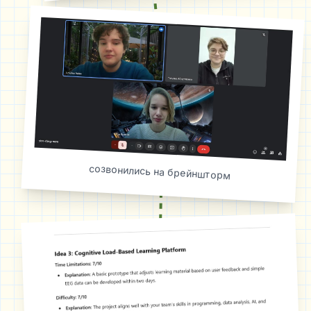
созвонились на брейншторм